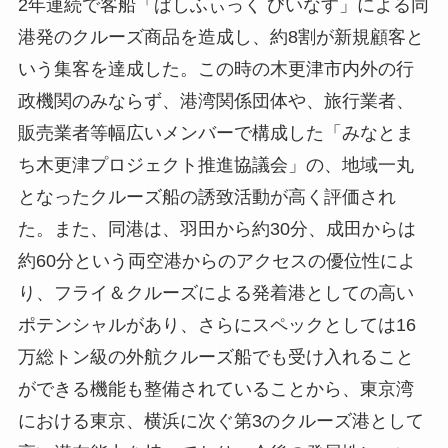
2年連続で客船「ぱしふぃっく びいなす」による同
港発のクルーズ商品を造成し、約8割が新規顧客と
いう集客を達成した。この時の木更津市内外の行
政機関のみならず、港湾関係団体や、旅行業者、
販売業者等幅広いメンバーで構成した「みなとま
ち木更津プロジェクト推進協議会」の、地域一丸
となったクルーズ船の誘致活動が高く評価され
た。また、同港は、羽田から約30分、成田からは
約60分という両空港からのアクセスの優位性によ
り、フライ＆クルーズによる発着港としての高い
ポテンシャルがあり、さらにスペックとしては16
万総トン級の外航クルーズ船でも受け入れること
ができる機能も整備されていることから、東京湾
における東京、横浜に次ぐ第3のクルーズ港として